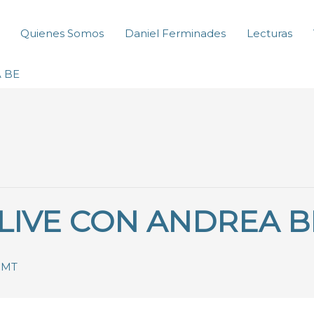
Quienes Somos
Daniel Ferminades
Lecturas
 BE
LIVE CON ANDREA B
CMT