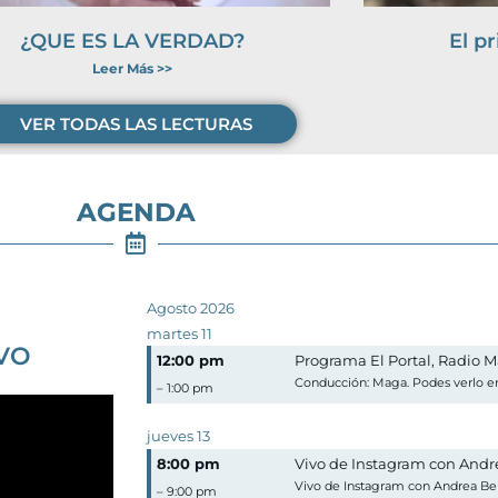
¿QUE ES LA VERDAD?
El pr
Leer Más >>
VER TODAS LAS LECTURAS
AGENDA
Agosto 2026
martes
11
VO
12:00 pm
Programa El Portal, Radio M
Conducción: Maga. Podes verlo 
– 1:00 pm
jueves
13
8:00 pm
Vivo de Instagram con Andr
Vivo de Instagram con Andrea Be
– 9:00 pm