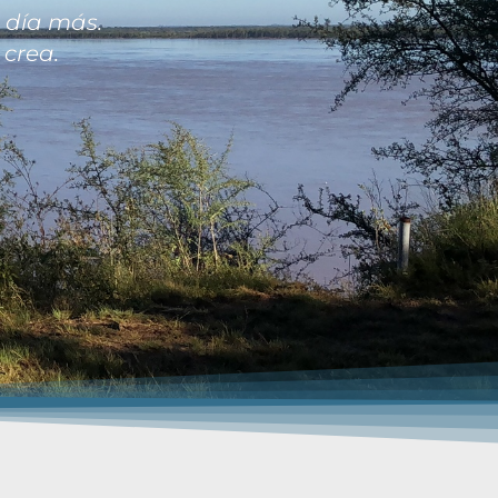
 día más.
 crea.