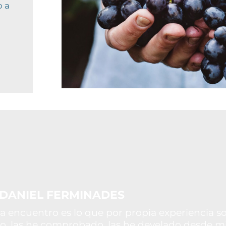
o a
DANIEL FERMINADES
a encuentro es lo que por propia experiencia s
do, las he comprobado, las he develado desde m