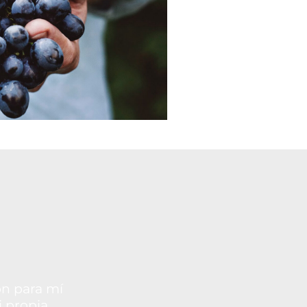
on para mí
i propia