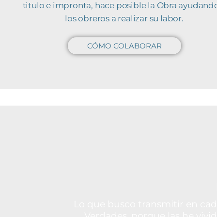
titulo e impronta, hace posible la Obra ayudand
los obreros a realizar su labor.
CÓMO COLABORAR
Lo que busco transmitir en cad
Verdades, porque las he vivi