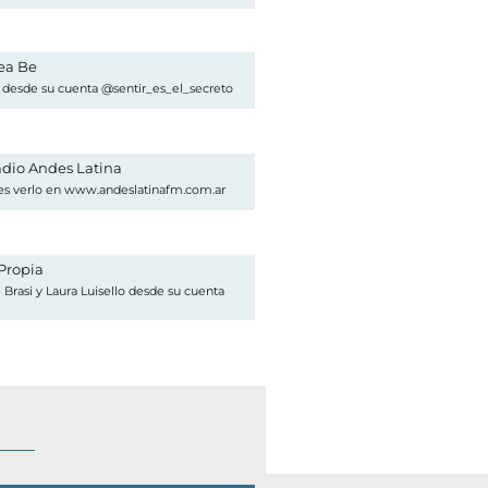
ea Be
 desde su cuenta @sentir_es_el_secreto
adio Andes Latina
s verlo en www.andeslatinafm.com.ar
Propia
Brasi y Laura Luisello desde su cuenta