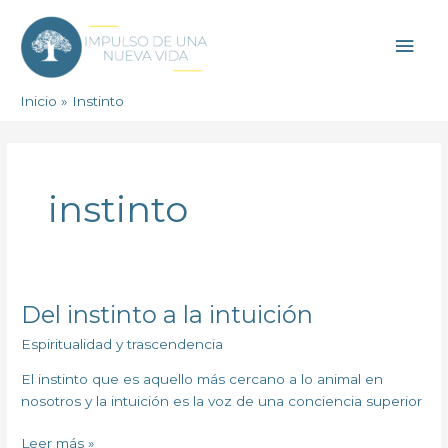
Ir
Men
al
contenido
princ
Inicio
Instinto
instinto
Del instinto a la intuición
Del
instinto
Espiritualidad y trascendencia
a
la
El instinto que es aquello más cercano a lo animal en
intuición
nosotros y la intuición es la voz de una conciencia superior
Leer más »