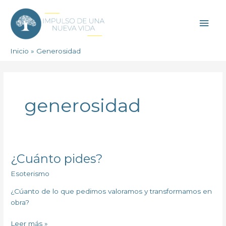
Ir
Men
al
contenido
princ
Inicio
Generosidad
generosidad
¿Cuánto pides?
¿Cuánto
pides?
Esoterismo
¿Cúanto de lo que pedimos valoramos y transformamos en
obra?
Leer más »