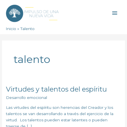
Ir
Men
al
contenido
princ
Inicio
Talento
talento
Virtudes y talentos del espíritu
Virtudes
y
Desarrollo emocional
talentos
del
Las virtudes del espíritu son herencias del Creador y los
espíritu
talentos se van desarrollando a través del ejercicio de la
virtud. Los talentos pueden estar latentes o pueden
traerse de […]