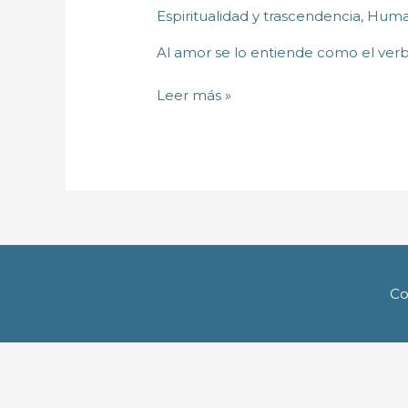
poder
Espiritualidad y trascendencia
,
Huma
creador
de
Al amor se lo entiende como el verb
la
palabra
Leer más »
y
el
pensamiento
Co