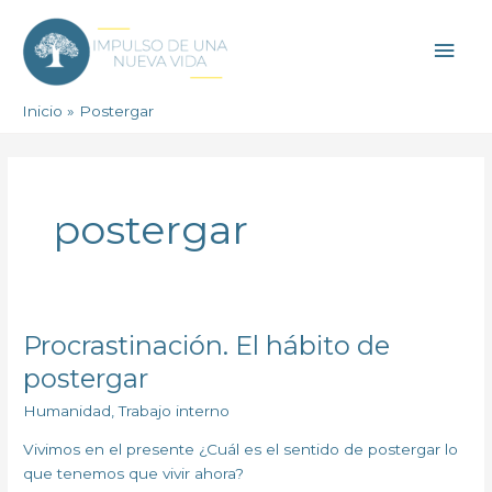
Ir
Men
al
contenido
princ
Inicio
Postergar
postergar
Procrastinación. El hábito de
Procrastinación.
El
postergar
hábito
Humanidad
,
Trabajo interno
de
postergar
Vivimos en el presente ¿Cuál es el sentido de postergar lo
que tenemos que vivir ahora?