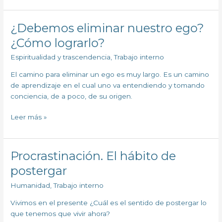
¿Debemos eliminar nuestro ego?
¿Debemos
eliminar
¿Cómo lograrlo?
nuestro
Espiritualidad y trascendencia
,
Trabajo interno
ego?
¿Cómo
El camino para eliminar un ego es muy largo. Es un camino
lograrlo?
de aprendizaje en el cual uno va entendiendo y tomando
conciencia, de a poco, de su origen.
Leer más »
Procrastinación. El hábito de
Procrastinación.
El
postergar
hábito
Humanidad
,
Trabajo interno
de
postergar
Vivimos en el presente ¿Cuál es el sentido de postergar lo
que tenemos que vivir ahora?