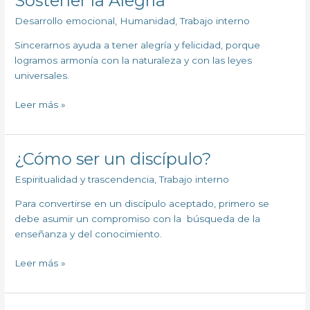
Sostener la Alegría
la
Desarrollo emocional
,
Humanidad
,
Trabajo interno
Alegría
Sincerarnos ayuda a tener alegría y felicidad, porque
logramos armonía con la naturaleza y con las leyes
universales.
Leer más »
¿Cómo ser un discípulo?
¿Cómo
ser
Espiritualidad y trascendencia
,
Trabajo interno
un
discípulo?
Para convertirse en un discípulo aceptado, primero se
debe asumir un compromiso con la búsqueda de la
enseñanza y del conocimiento.
Leer más »