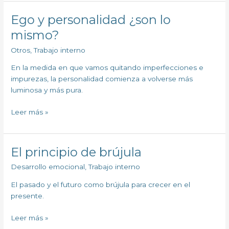
Ego y personalidad ¿son lo
Ego
y
mismo?
personalidad
Otros
,
Trabajo interno
¿son
lo
En la medida en que vamos quitando imperfecciones e
mismo?
impurezas, la personalidad comienza a volverse más
luminosa y más pura.
Leer más »
El principio de brújula
El
principio
Desarrollo emocional
,
Trabajo interno
de
brújula
El pasado y el futuro como brújula para crecer en el
presente.
Leer más »