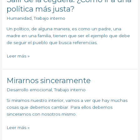
de
política más justa?
la
Humanidad
,
Trabajo interno
ceguera.
¿Cómo
Un político, de alguna manera, es como un padre, una
ir
madre en una familia, tienen que ser el ejemplo que debe
a
de seguir el pueblo que busca referencias.
una
política
Leer más »
más
justa?
Mirarnos sinceramente
Mirarnos
sinceramente
Desarrollo emocional
,
Trabajo interno
Si miramos nuestro interior, vamos a ver que hay muchas
cosas que debemos cambiar. Para ellos debemos
sincerarnos con nosotros mismo.
Leer más »