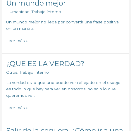
Un mundo mejor
Un
mundo
Humanidad
,
Trabajo interno
mejor
Un mundo mejor no llega por convertir una frase positiva
en un mantra,
Leer más »
¿QUE ES LA VERDAD?
¿QUE
ES
Otros
,
Trabajo interno
LA
VERDAD?
La verdad es lo que uno puede ver reflejado en el espejo,
es todo lo que hay para ver en nosotros, no solo lo que
queremos ver.
Leer más »
Salir de la ceguera. ¿Cómo ir a una
Salir