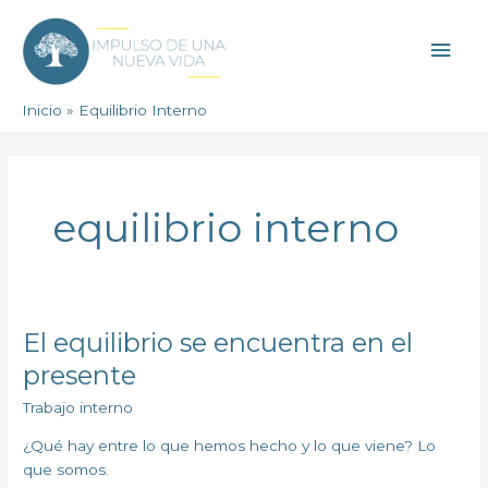
Ir
Men
al
contenido
princ
Inicio
Equilibrio Interno
equilibrio interno
El equilibrio se encuentra en el
El
equilibrio
presente
se
Trabajo interno
encuentra
en
¿Qué hay entre lo que hemos hecho y lo que viene? Lo
el
que somos.
presente