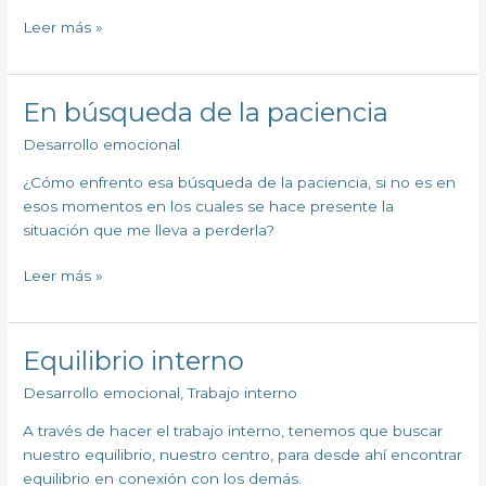
Leer más »
En búsqueda de la paciencia
En
búsqueda
Desarrollo emocional
de
la
¿Cómo enfrento esa búsqueda de la paciencia, si no es en
paciencia
esos momentos en los cuales se hace presente la
situación que me lleva a perderla?
Leer más »
Equilibrio interno
Equilibrio
interno
Desarrollo emocional
,
Trabajo interno
A través de hacer el trabajo interno, tenemos que buscar
nuestro equilibrio, nuestro centro, para desde ahí encontrar
equilibrio en conexión con los demás.