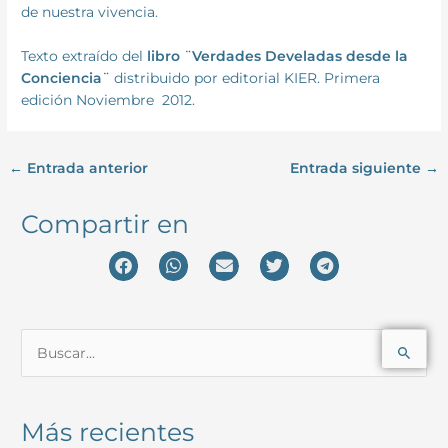
de nuestra vivencia.
Texto extraído del
libro ¨Verdades Develadas desde la
Conciencia¨
distribuido por editorial KIER. Primera
edición Noviembre 2012.
←
Entrada anterior
Entrada siguiente
→
Compartir en
B
u
s
Más recientes
c