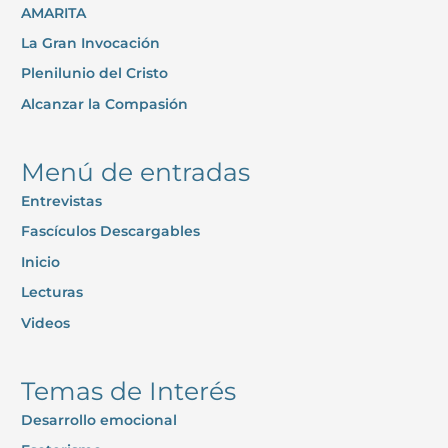
AMARITA
a
La Gran Invocación
r
p
Plenilunio del Cristo
o
Alcanzar la Compasión
r
:
Menú de entradas
Entrevistas
Fascículos Descargables
Inicio
Lecturas
Videos
Temas de Interés
Desarrollo emocional