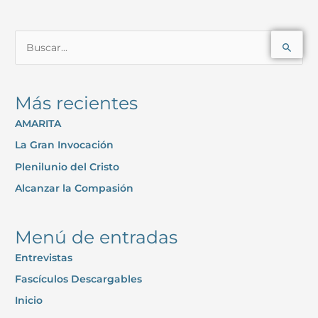
B
u
s
Más recientes
c
AMARITA
a
La Gran Invocación
r
p
Plenilunio del Cristo
o
Alcanzar la Compasión
r
:
Menú de entradas
Entrevistas
Fascículos Descargables
Inicio