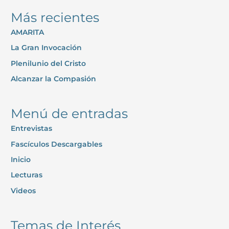
s
Más recientes
c
AMARITA
a
La Gran Invocación
r
p
Plenilunio del Cristo
o
Alcanzar la Compasión
r
:
Menú de entradas
Entrevistas
Fascículos Descargables
Inicio
Lecturas
Videos
Temas de Interés