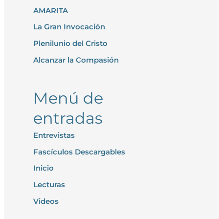
AMARITA
a
r
La Gran Invocación
p
Plenilunio del Cristo
o
Alcanzar la Compasión
r
:
Menú de
entradas
Entrevistas
Fascículos Descargables
Inicio
Lecturas
Videos