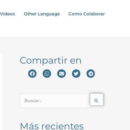
Videos
Other Language
Como Colaborar
Compartir en
B
u
s
Más recientes
c