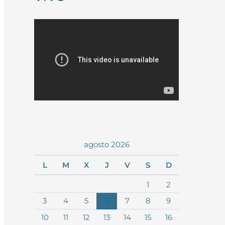
agosto 2026
L
M
X
J
V
S
D
1
2
3
4
5
6
7
8
9
10
11
12
13
14
15
16