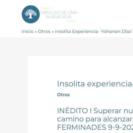
Ir
al
contenido
Inicio
Otros
Insolita Experiencia- Yohanan Díaz
Insolita experienci
Otros
INÉDITO I Superar nue
camino para alcanza
FERMINADES 9-9-20