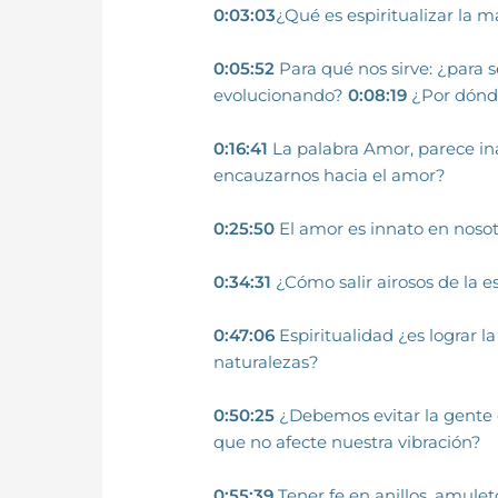
0:03:03
¿Qué es espiritualizar la m
0:05:52
Para qué nos sirve: ¿para 
evolucionando?
0:08:19
¿Por dónd
0:16:41
La palabra Amor, parece i
encauzarnos hacia el amor?
0:25:50
El amor es innato en nosot
0:34:31
¿Cómo salir airosos de la e
0:47:06
Espiritualidad ¿es lograr 
naturalezas?
0:50:25
¿Debemos evitar la gente 
que no afecte nuestra vibración?
0:55:39
Tener fe en anillos, amulet