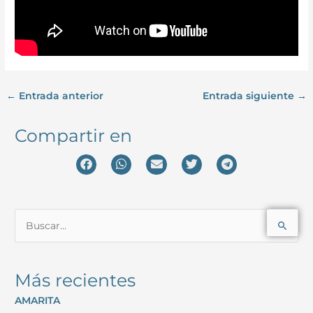
←
Entrada anterior
Entrada siguiente
→
Compartir en
B
u
s
Más recientes
c
AMARITA
a