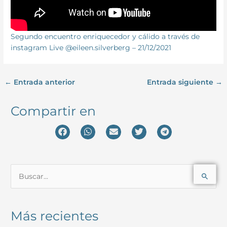
Segundo encuentro enriquecedor y cálido a través de
instagram Live @eileen.silverberg – 21/12/2021
←
Entrada anterior
Entrada siguiente
→
Compartir en
B
u
s
Más recientes
c