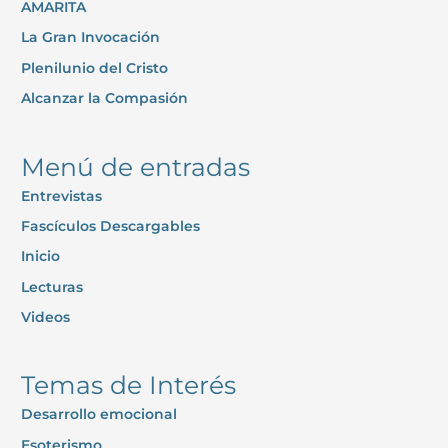
AMARITA
a
La Gran Invocación
r
p
Plenilunio del Cristo
o
Alcanzar la Compasión
r
:
Menú de entradas
Entrevistas
Fascículos Descargables
Inicio
Lecturas
Videos
Temas de Interés
Desarrollo emocional
Esoterismo