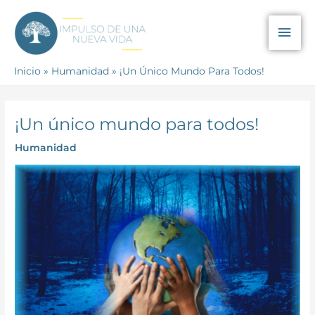
Ir
Men
al
contenido
prin
Inicio
Humanidad
¡Un Único Mundo Para Todos!
¡Un único mundo para todos!
Humanidad