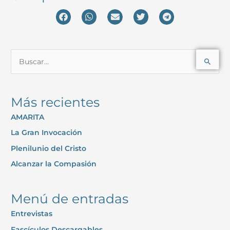
B
u
s
Más recientes
c
AMARITA
a
La Gran Invocación
r
p
Plenilunio del Cristo
o
Alcanzar la Compasión
r
:
Menú de entradas
Entrevistas
Fascículos Descargables