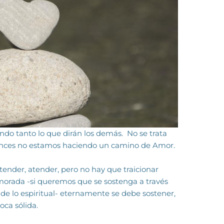
do tanto lo que dirán los demás. No se trata
tonces no estamos haciendo un camino de Amor.
ender, atender, pero no hay que traicionar
morada -si queremos que se sos­tenga a través
de lo espiri­tual- eternamente se debe sostener,
oca sólida.