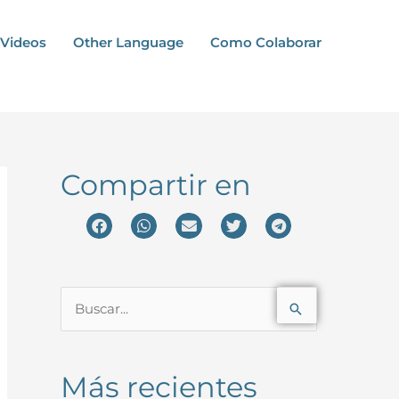
Videos
Other Language
Como Colaborar
Compartir en
B
u
s
Más recientes
c