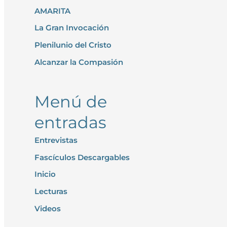
AMARITA
a
r
La Gran Invocación
p
Plenilunio del Cristo
o
Alcanzar la Compasión
r
:
Menú de
entradas
Entrevistas
Fascículos Descargables
Inicio
Lecturas
Videos