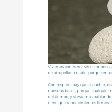
Vivamos con Amor sin estar pensan
de atropellar a nadie, porque en
Con respeto hay que escuchar, ent
nues­tras bases, porque cualquier 
del tiempo, y si estamos hablando 
tiene que tener cimientos firmes, r